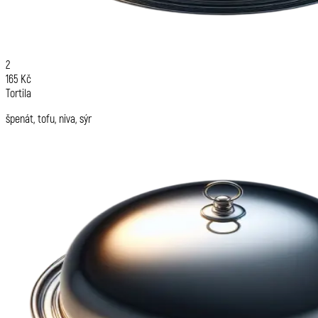
2
165 Kč
Tortila
špenát, tofu, niva, sýr