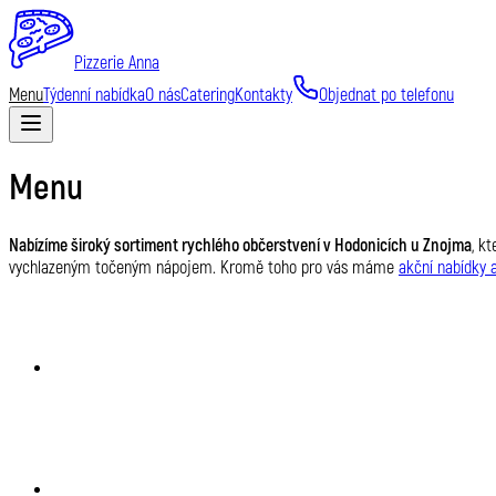
Pizzerie Anna
Menu
Týdenní nabídka
O nás
Catering
Kontakty
Objednat po telefonu
Menu
Nabízíme široký sortiment rychlého občerstvení v Hodonicích u Znojma
, k
vychlazeným točeným nápojem. Kromě toho pro vás máme
akční nabídky