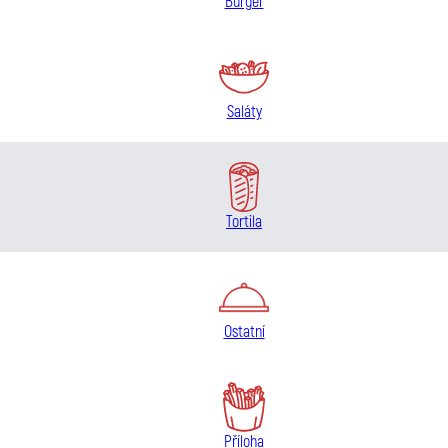
Burger
Saláty
Tortila
Ostatní
Příloha