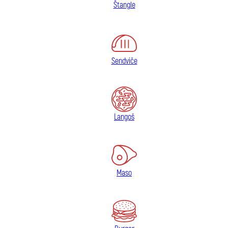
Štangle
Sendviče
Langoš
Maso