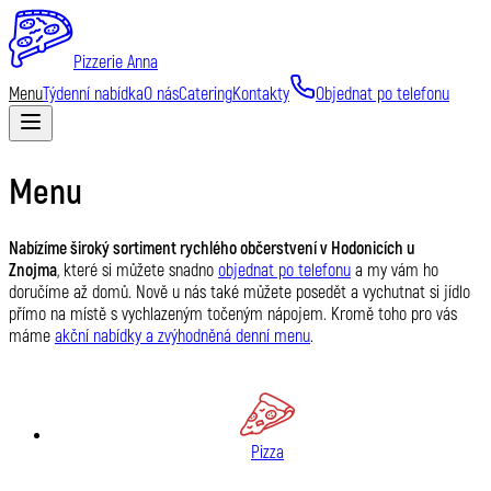
Pizzerie Anna
Menu
Týdenní nabídka
O nás
Catering
Kontakty
Objednat po telefonu
Menu
Nabízíme široký sortiment rychlého občerstvení v Hodonicích u
Znojma
, které si můžete snadno
objednat po telefonu
a my vám ho
doručíme až domů. Nově u nás také můžete posedět a vychutnat si jídlo
přímo na místě s vychlazeným točeným nápojem. Kromě toho pro vás
máme
akční nabídky a zvýhodněná denní menu
.
Pizza