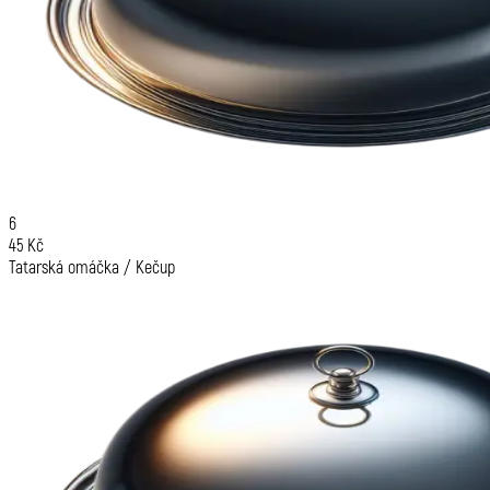
6
45 Kč
Tatarská omáčka / Kečup