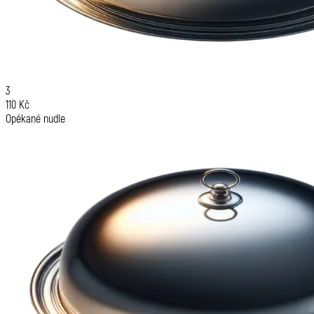
3
110 Kč
Opékané nudle