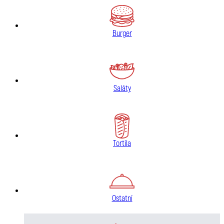
Burger
Saláty
Tortila
Ostatní