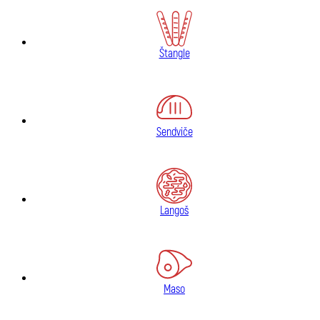
Štangle
Sendviče
Langoš
Maso